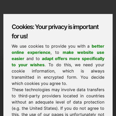
Cookies: Your privacy is important
for us!
We use cookies to provide you with a
better
online experience
, to
make website use
Domaininformation
easier
and to
adapt offers more specifically
to your wishes
. To do this, we need your
Domaininformation | Ellinika
cookie information, which is always
transmitted in encrypted form. You decide
Eidiki timi: 750,00 Euro (xoris FPA)
which cookies you agree to.
ΝΈΟ
These technologies may involve data transfers
Επιλεγμένα επιπλέον domains στο Find-Your-Domain.eu
to third-party providers located in countries
ανακαλύψτε τώρα ->
without an adequate level of data protection
(e.g. the United States). If you do not agree to
this, the use of our pages is unfortunately not