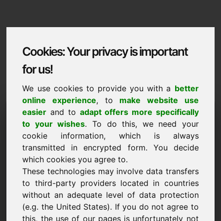
Cookies: Your privacy is important
for us!
We use cookies to provide you with a
better
online experience
, to
make website use
Domaininformation
easier
and to
adapt offers more specifically
to your wishes
. To do this, we need your
Domaininformation | Русские
cookie information, which is always
Spetsialnaya tsena: 750,00 Euro (bez NDS)
transmitted in encrypted form. You decide
which cookies you agree to.
НОВОЕ
These technologies may involve data transfers
Еще больше привлекательных доменов на Find-Your-
to third-party providers located in countries
Domain.eu
смотреть ->
without an adequate level of data protection
(e.g. the United States). If you do not agree to
this, the use of our pages is unfortunately not